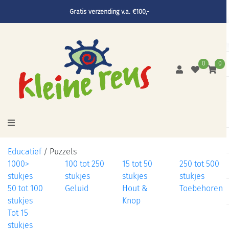
Gratis verzending v.a. €100,-
0
0
Educatief
/
Puzzels
1000>
100 tot 250
15 tot 50
250 tot 500
stukjes
stukjes
stukjes
stukjes
50 tot 100
Geluid
Hout &
Toebehoren
stukjes
Knop
Tot 15
stukjes