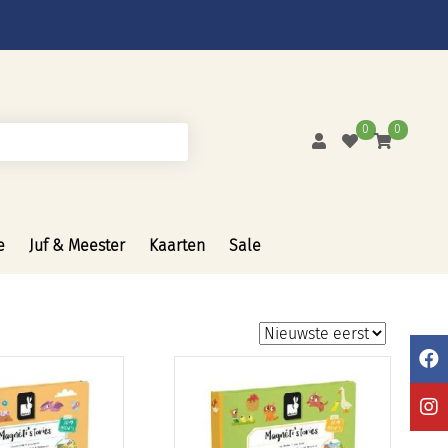
0
0
e
Juf & Meester
Kaarten
Sale