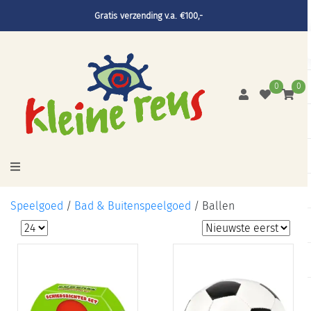
Gratis verzending v.a. €100,-
0
0
Speelgoed
/
Bad & Buitenspeelgoed
/
Ballen