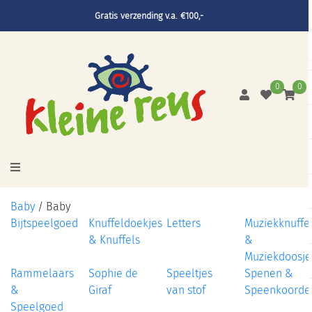
Gratis verzending v.a. €100,-
0
0
Baby
/
Baby
Bijtspeelgoed
Knuffeldoekjes
Letters
Muziekknuffe
& Knuffels
&
Muziekdoosje
Rammelaars
Sophie de
Speeltjes
Spenen &
&
Giraf
van stof
Speenkoorde
Speelgoed