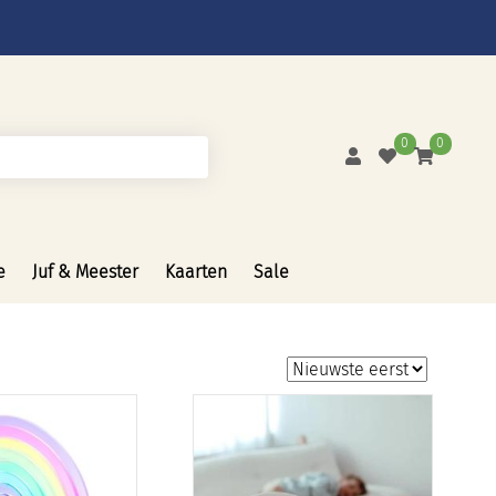
0
0
e
Juf & Meester
Kaarten
Sale