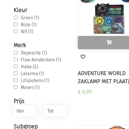
Kleur
Groen (1)
Roze (1)
Wit (1)
Merk
Depesche (1)
Flow Amsterdam (1)
Haba (2)
ADVENTURE WORLD
Lalarma (1)
Lilliputiens (1)
ZAKLAMP MET PLAAT
Moses (1)
€ 6,99
Prijs
Subgroep