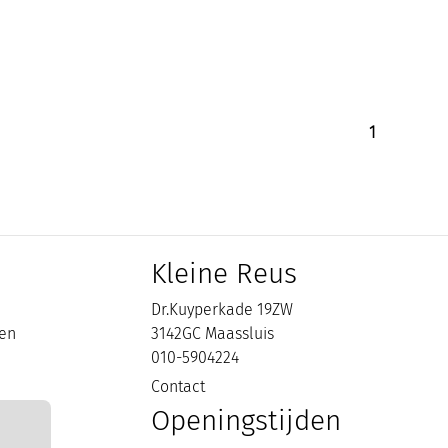
1
Kleine Reus
Dr.Kuyperkade 19ZW
en
3142GC Maassluis
n
010-5904224
Contact
Openingstijden