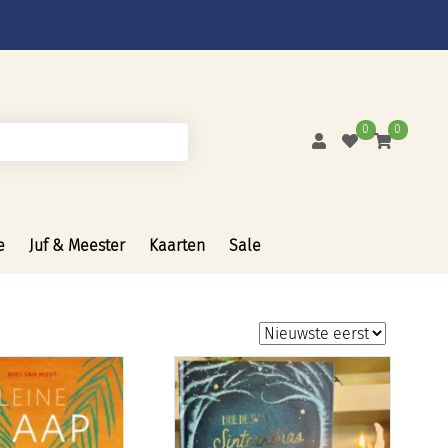
0
0
e
Juf & Meester
Kaarten
Sale