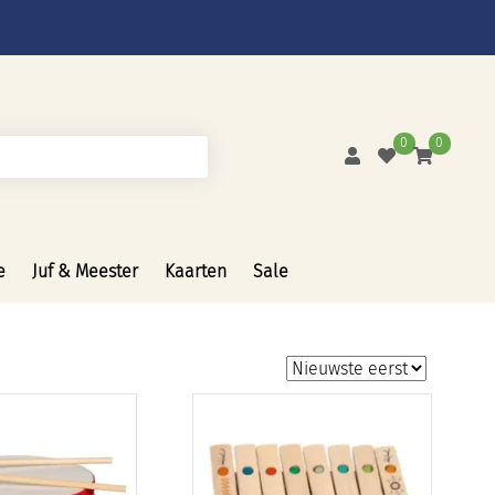
0
0
e
Juf & Meester
Kaarten
Sale