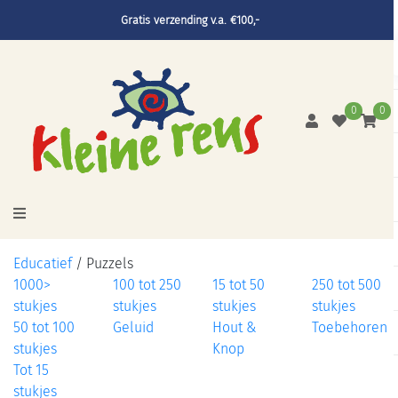
Gratis verzending v.a. €100,-
0
0
Educatief
/
Puzzels
1000>
100 tot 250
15 tot 50
250 tot 500
stukjes
stukjes
stukjes
stukjes
50 tot 100
Geluid
Hout &
Toebehoren
stukjes
Knop
Tot 15
stukjes