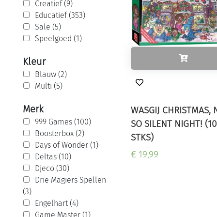
Creatief (9)
Educatief (353)
Sale (5)
Speelgoed (1)
Kleur
Blauw (2)
Multi (5)
Merk
WASGIJ CHRISTMAS, 
999 Games (100)
SO SILENT NIGHT! (1
Boosterbox (2)
STKS)
Days of Wonder (1)
€ 19,99
Deltas (10)
Djeco (30)
Drie Magiers Spellen
(3)
Engelhart (4)
Game Master (1)