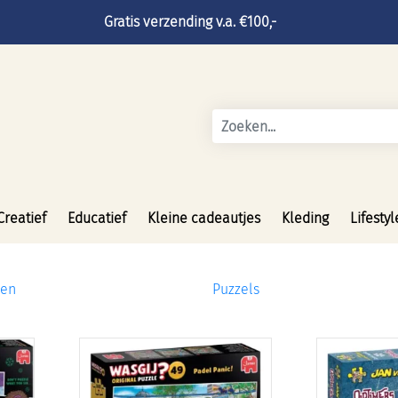
Gratis verzending v.a. €100,-
Creatief
Educatief
Kleine cadeautjes
Kleding
Lifestyl
ken
Puzzels