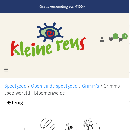
Gratis verzending v.a. €100,-
0
0
Speelgoed
/
Open einde speelgoed
/
Grimm's
/
Grimms
speelwereld - Bloemenweide
Terug