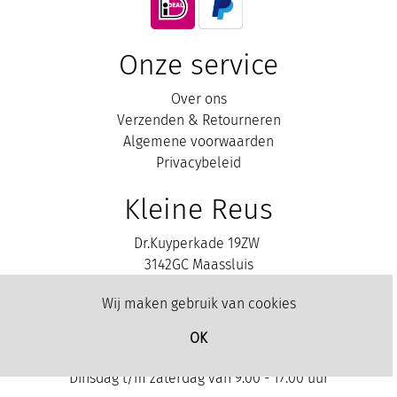
Onze service
Over ons
Verzenden & Retourneren
Algemene voorwaarden
Privacybeleid
Kleine Reus
Dr.Kuyperkade 19ZW
3142GC Maassluis
010-5904224
Wij maken gebruik van cookies
Contact
Openingstijden
OK
Dinsdag t/m zaterdag van 9.00 - 17.00 uur