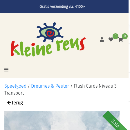
Gratis verzending v.a. €100,-
0
0
Speelgoed
/
Dreumes & Peuter
/
Flash Cards Niveau 3 -
Transport
Terug
Sale